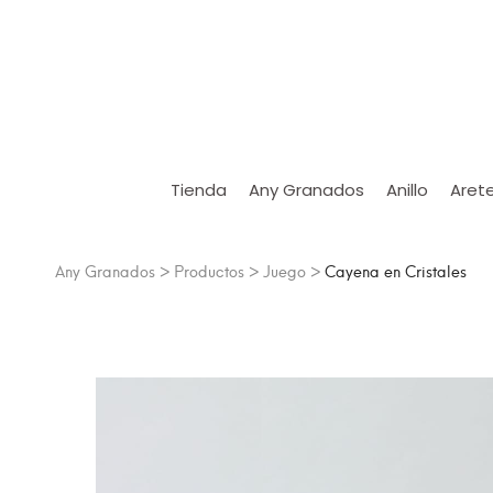
Tienda
Any Granados
Anillo
Aret
Any Granados
>
Productos
>
Juego
>
Cayena en Cristales