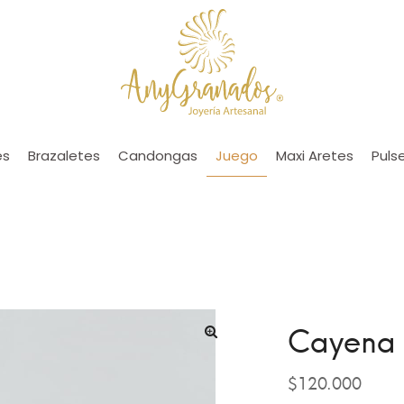
es
Brazaletes
Candongas
Juego
Maxi Aretes
Puls
Cayena 
$
120.000