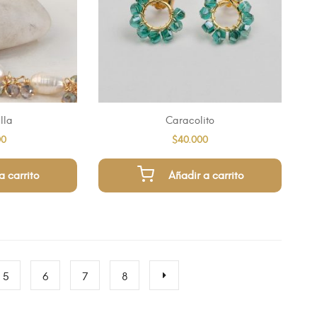
lla
Caracolito
00
$
40.000
a carrito
Añadir a carrito
5
6
7
8