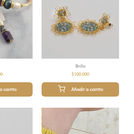
Brillo
00
$
100.000
a carrito
Añadir a carrito