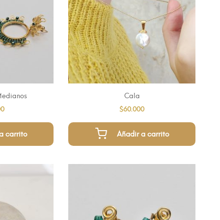
Cala
 Medianos
$
60.000
00
Añadir a carrito
a carrito