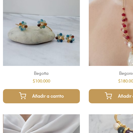
Begoña
Begoni
$
100.000
$
180.0
Añadir a carrito
Añadir 