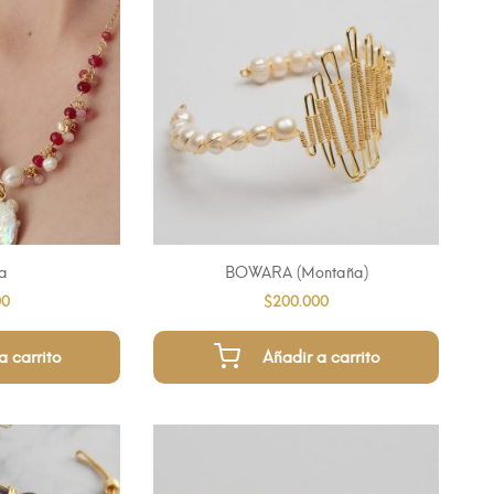
a
BOWARA (Montaña)
00
$
200.000
a carrito
Añadir a carrito