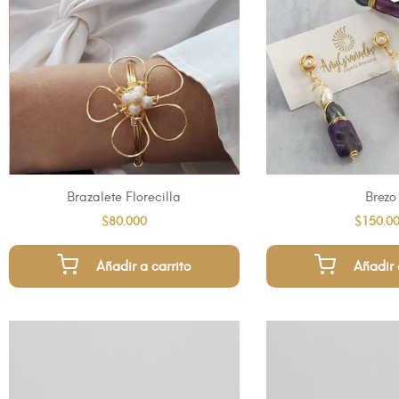
Brazalete Florecilla
Brezo
$
80.000
$
150.0
Añadir a carrito
Añadir 