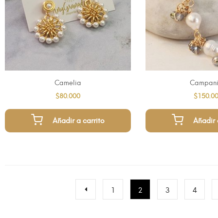
Camelia
Campani
$
80.000
$
150.0
Añadir a carrito
Añadir 
1
2
3
4